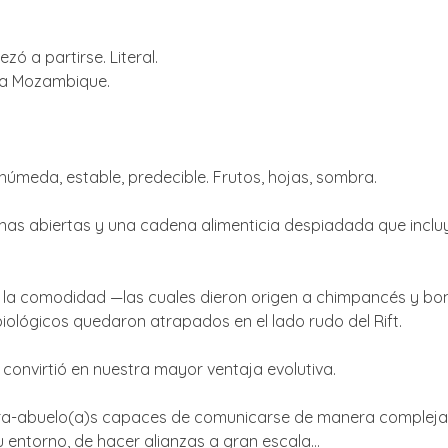
ó a partirse. Literal.
sta Mozambique.
 húmeda, estable, predecible. Frutos, hojas, sombra.
banas abiertas y una cadena alimenticia despiadada que incl
 la comodidad —las cuales dieron origen a chimpancés y bo
ológicos quedaron atrapados en el lado rudo del Rift.
 convirtió en nuestra mayor ventaja evolutiva.
ara-abuelo(a)s capaces de comunicarse de manera compleja, 
su entorno, de hacer alianzas a gran escala…