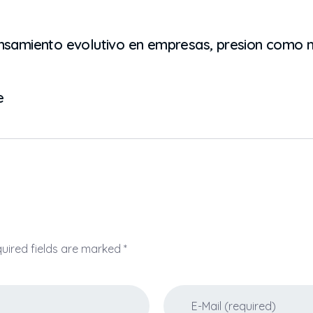
nsamiento evolutivo en empresas
,
presion como m
e
quired fields are marked *