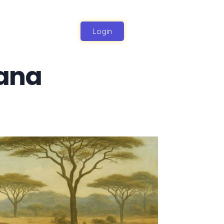
Login
bana