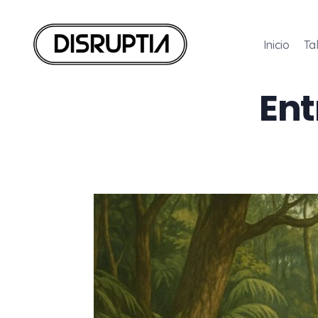
Inicio
Ta
Disruptia
Disruptia
Ent