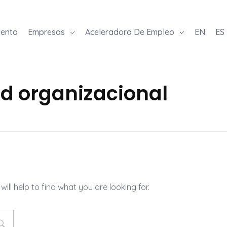
lento
Empresas
Aceleradora De Empleo
EN
ES
ad organizacional
ill help to find what you are looking for.